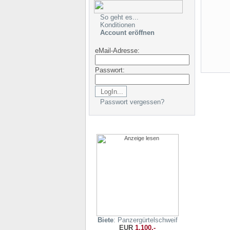
So geht es...
Konditionen
Account eröffnen
eMail-Adresse:
Passwort:
Passwort vergessen?
Biete
: Panzergürtelschweif
EUR
1.100,-