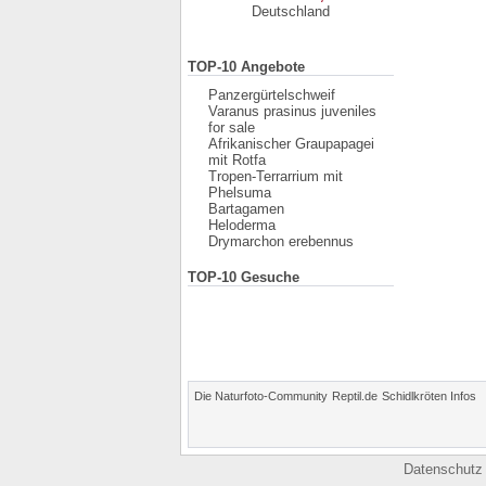
Deutschland
TOP-10 Angebote
Panzergürtelschweif
Varanus prasinus juveniles
for sale
Afrikanischer Graupapagei
mit Rotfa
Tropen-Terrarrium mit
Phelsuma
Bartagamen
Heloderma
Drymarchon erebennus
TOP-10 Gesuche
Die Naturfoto-Community
Reptil.de
Schidlkröten Infos
Datenschutz