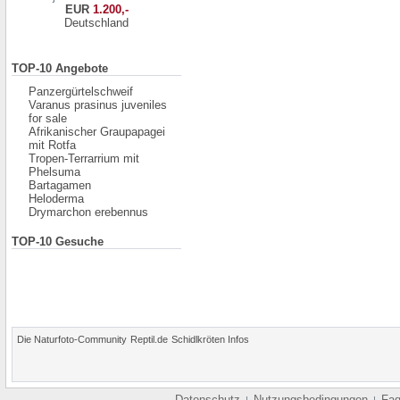
EUR
1.200,-
Deutschland
TOP-10 Angebote
Panzergürtelschweif
Varanus prasinus juveniles
for sale
Afrikanischer Graupapagei
mit Rotfa
Tropen-Terrarrium mit
Phelsuma
Bartagamen
Heloderma
Drymarchon erebennus
TOP-10 Gesuche
Die Naturfoto-Community
Reptil.de
Schidlkröten Infos
Datenschutz
Nutzungsbedingungen
Fa