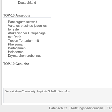
Deutschland
TOP-10 Angebote
Panzergürtelschweif
Varanus prasinus juveniles
for sale
Afrikanischer Graupapagei
mit Rotfa
Tropen-Terrarrium mit
Phelsuma
Bartagamen
Heloderma
Drymarchon erebennus
TOP-10 Gesuche
Die Naturfoto-Community
Reptil.de
Schidlkröten Infos
Datenschutz
Nutzungsbedingungen
Fa
|
|