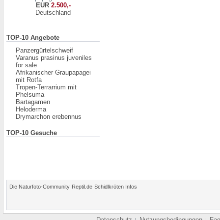
EUR
2.500,-
Deutschland
TOP-10 Angebote
Panzergürtelschweif
Varanus prasinus juveniles
for sale
Afrikanischer Graupapagei
mit Rotfa
Tropen-Terrarrium mit
Phelsuma
Bartagamen
Heloderma
Drymarchon erebennus
TOP-10 Gesuche
Die Naturfoto-Community
Reptil.de
Schidlkröten Infos
Datenschutz
Nutzungsbedingungen
Fa