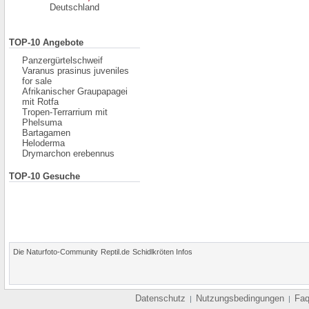
Deutschland
TOP-10 Angebote
Panzergürtelschweif
Varanus prasinus juveniles
for sale
Afrikanischer Graupapagei
mit Rotfa
Tropen-Terrarrium mit
Phelsuma
Bartagamen
Heloderma
Drymarchon erebennus
TOP-10 Gesuche
Die Naturfoto-Community
Reptil.de
Schidlkröten Infos
Datenschutz
Nutzungsbedingungen
Fa
|
|