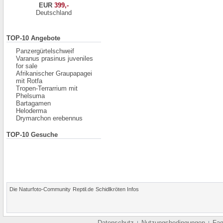
EUR
399,-
Deutschland
TOP-10 Angebote
Panzergürtelschweif
Varanus prasinus juveniles
for sale
Afrikanischer Graupapagei
mit Rotfa
Tropen-Terrarrium mit
Phelsuma
Bartagamen
Heloderma
Drymarchon erebennus
TOP-10 Gesuche
Die Naturfoto-Community
Reptil.de
Schidlkröten Infos
Datenschutz
Nutzungsbedingungen
Fa