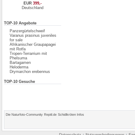
EUR
399,-
Deutschland
TOP-10 Angebote
Panzergürtelschweif
Varanus prasinus juveniles
for sale
Afrikanischer Graupapagei
mit Rotfa
Tropen-Terrarrium mit
Phelsuma
Bartagamen
Heloderma
Drymarchon erebennus
TOP-10 Gesuche
Die Naturfoto-Community
Reptil.de
Schidlkröten Infos
Datenschutz
Nutzungsbedingungen
Fa