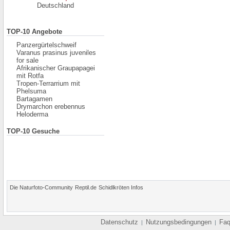
Deutschland
TOP-10 Angebote
Panzergürtelschweif
Varanus prasinus juveniles
for sale
Afrikanischer Graupapagei
mit Rotfa
Tropen-Terrarrium mit
Phelsuma
Bartagamen
Drymarchon erebennus
Heloderma
TOP-10 Gesuche
Die Naturfoto-Community
Reptil.de
Schidlkröten Infos
Datenschutz
Nutzungsbedingungen
Fa
|
|