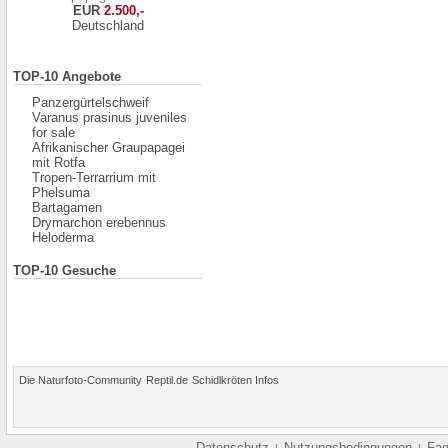
EUR
2.500,-
Deutschland
TOP-10 Angebote
Panzergürtelschweif
Varanus prasinus juveniles
for sale
Afrikanischer Graupapagei
mit Rotfa
Tropen-Terrarrium mit
Phelsuma
Bartagamen
Drymarchon erebennus
Heloderma
TOP-10 Gesuche
Die Naturfoto-Community
Reptil.de
Schidlkröten Infos
Datenschutz
Nutzungsbedingungen
Fa