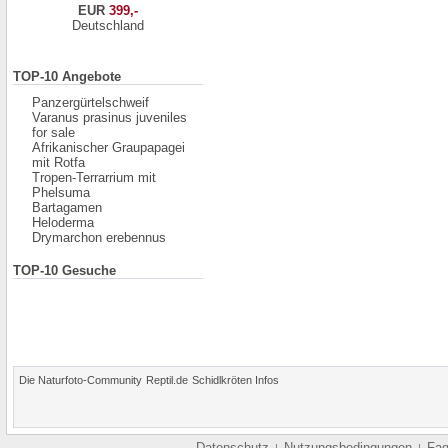
EUR
399,-
Deutschland
TOP-10 Angebote
Panzergürtelschweif
Varanus prasinus juveniles
for sale
Afrikanischer Graupapagei
mit Rotfa
Tropen-Terrarrium mit
Phelsuma
Bartagamen
Heloderma
Drymarchon erebennus
TOP-10 Gesuche
Die Naturfoto-Community
Reptil.de
Schidlkröten Infos
Datenschutz
Nutzungsbedingungen
Fa