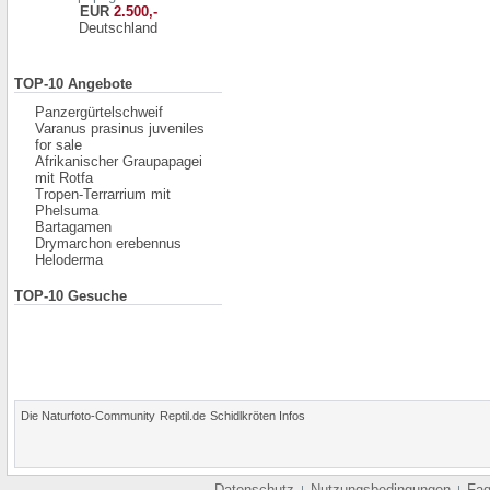
EUR
2.500,-
Deutschland
TOP-10 Angebote
Panzergürtelschweif
Varanus prasinus juveniles
for sale
Afrikanischer Graupapagei
mit Rotfa
Tropen-Terrarrium mit
Phelsuma
Bartagamen
Drymarchon erebennus
Heloderma
TOP-10 Gesuche
Die Naturfoto-Community
Reptil.de
Schidlkröten Infos
Datenschutz
Nutzungsbedingungen
Fa