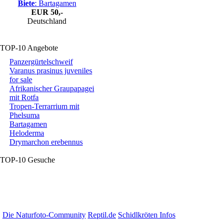
Biete
: Bartagamen
EUR
50,-
Deutschland
TOP-10 Angebote
Panzergürtelschweif
Varanus prasinus juveniles
for sale
Afrikanischer Graupapagei
mit Rotfa
Tropen-Terrarrium mit
Phelsuma
Bartagamen
Heloderma
Drymarchon erebennus
TOP-10 Gesuche
Die Naturfoto-Community
Reptil.de
Schidlkröten Infos