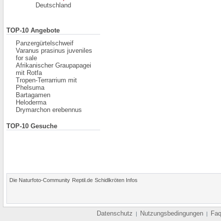
Deutschland
TOP-10 Angebote
Panzergürtelschweif
Varanus prasinus juveniles
for sale
Afrikanischer Graupapagei
mit Rotfa
Tropen-Terrarrium mit
Phelsuma
Bartagamen
Heloderma
Drymarchon erebennus
TOP-10 Gesuche
Die Naturfoto-Community
Reptil.de
Schidlkröten Infos
Datenschutz
Nutzungsbedingungen
Fa
|
|