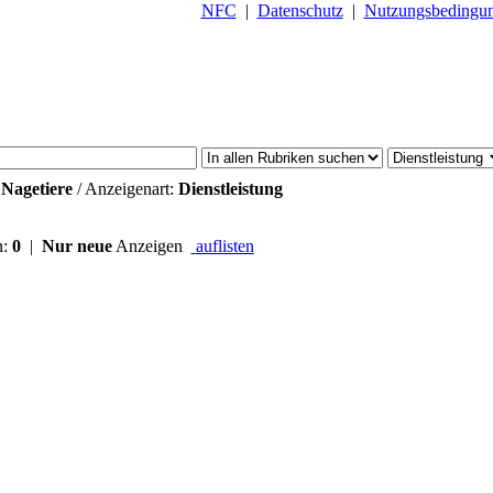
NFC
|
Datenschutz
|
Nutzungsbedingu
:
Nagetiere
/ Anzeigenart:
Dienstleistung
n:
0
|
Nur neue
Anzeigen
auflisten