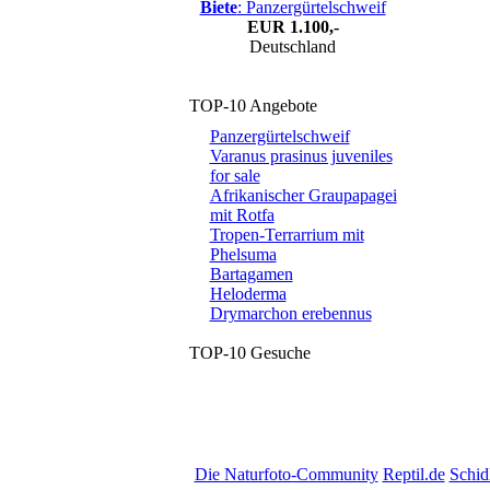
Biete
: Panzergürtelschweif
EUR
1.100,-
Deutschland
TOP-10 Angebote
Panzergürtelschweif
Varanus prasinus juveniles
for sale
Afrikanischer Graupapagei
mit Rotfa
Tropen-Terrarrium mit
Phelsuma
Bartagamen
Heloderma
Drymarchon erebennus
TOP-10 Gesuche
Die Naturfoto-Community
Reptil.de
Schid