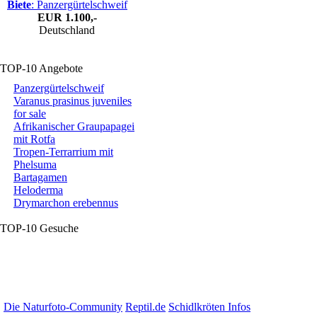
Biete
: Panzergürtelschweif
EUR
1.100,-
Deutschland
TOP-10 Angebote
Panzergürtelschweif
Varanus prasinus juveniles
for sale
Afrikanischer Graupapagei
mit Rotfa
Tropen-Terrarrium mit
Phelsuma
Bartagamen
Heloderma
Drymarchon erebennus
TOP-10 Gesuche
Die Naturfoto-Community
Reptil.de
Schidlkröten Infos