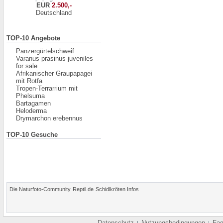
EUR
2.500,-
Deutschland
TOP-10 Angebote
Panzergürtelschweif
Varanus prasinus juveniles
for sale
Afrikanischer Graupapagei
mit Rotfa
Tropen-Terrarrium mit
Phelsuma
Bartagamen
Heloderma
Drymarchon erebennus
TOP-10 Gesuche
Die Naturfoto-Community
Reptil.de
Schidlkröten Infos
Datenschutz
Nutzungsbedingungen
Fa