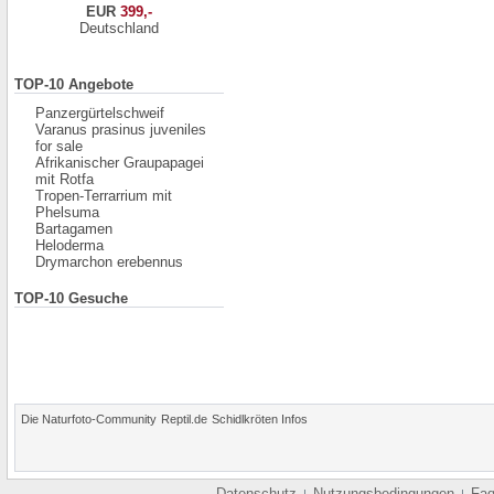
EUR
399,-
Deutschland
TOP-10 Angebote
Panzergürtelschweif
Varanus prasinus juveniles
for sale
Afrikanischer Graupapagei
mit Rotfa
Tropen-Terrarrium mit
Phelsuma
Bartagamen
Heloderma
Drymarchon erebennus
TOP-10 Gesuche
Die Naturfoto-Community
Reptil.de
Schidlkröten Infos
Datenschutz
Nutzungsbedingungen
Fa