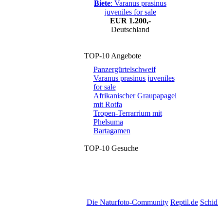
Biete
: Varanus prasinus
juveniles for sale
EUR
1.200,-
Deutschland
TOP-10 Angebote
Panzergürtelschweif
Varanus prasinus juveniles
for sale
Afrikanischer Graupapagei
mit Rotfa
Tropen-Terrarrium mit
Phelsuma
Bartagamen
TOP-10 Gesuche
Die Naturfoto-Community
Reptil.de
Schid