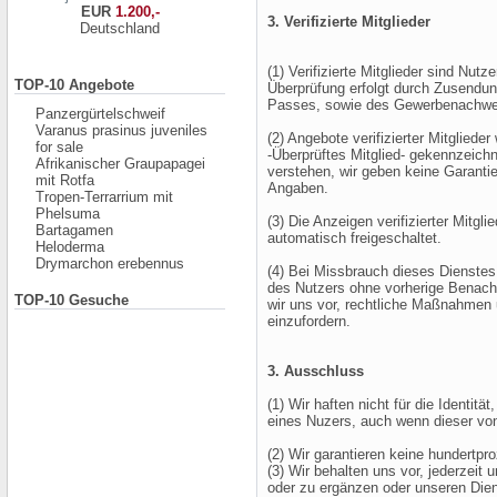
EUR
1.200,-
3. Verifizierte Mitglieder
Deutschland
(1) Verifizierte Mitglieder sind Nut
TOP-10 Angebote
Überprüfung erfolgt durch Zusendun
Passes, sowie des Gewerbenachwe
Panzergürtelschweif
Varanus prasinus juveniles
(2) Angebote verifizierter Mitgliede
for sale
-Überprüftes Mitglied- gekennzeichn
Afrikanischer Graupapagei
verstehen, wir geben keine Garanti
mit Rotfa
Angaben.
Tropen-Terrarrium mit
Phelsuma
(3) Die Anzeigen verifizierter Mitgl
Bartagamen
automatisch freigeschaltet.
Heloderma
Drymarchon erebennus
(4) Bei Missbrauch dieses Dienstes
des Nutzers ohne vorherige Benachr
TOP-10 Gesuche
wir uns vor, rechtliche Maßnahmen 
einzufordern.
3. Ausschluss
(1) Wir haften nicht für die Identitä
eines Nuzers, auch wenn dieser von
(2) Wir garantieren keine hundertpr
(3) Wir behalten uns vor, jederzei
oder zu ergänzen oder unseren Dien