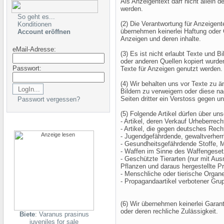
Als Anzeigentext darf nicht allein d
werden.
So geht es...
(2) Die Verantwortung für Anzeigent
Konditionen
übernehmen keinerlei Haftung oder G
Account eröffnen
Anzeigen und deren inhalte.
eMail-Adresse:
(3) Es ist nicht erlaubt Texte und 
oder anderen Quellen kopiert wurden
Passwort:
Texte für Anzeigen genutzt werden.
(4) Wir behalten uns vor Texte zu ä
Bildern zu verweigern oder diese n
Seiten dritter ein Verstoss gegen 
Passwort vergessen?
(5) Folgende Artikel dürfen über un
- Artikel, deren Verkauf Urheberrec
- Artikel, die gegen deutsches Rec
- Jugendgefährdende, gewaltverherrl
- Gesundheitsgefährdende Stoffe, 
- Waffen im Sinne des Waffengeset
- Geschützte Tierarten (nur mit A
Pflanzen und daraus hergestellte P
- Menschliche oder tierische Organe
- Propagandaartikel verbotener Gru
(6) Wir übernehmen keinerlei Garanti
oder deren rechliche Zulässigkeit.
Biete
: Varanus prasinus
juveniles for sale