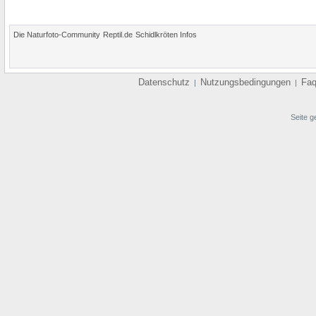
Die Naturfoto-Community
Reptil.de
Schidlkröten Infos
Datenschutz
Nutzungsbedingungen
Fa
|
|
Seite g