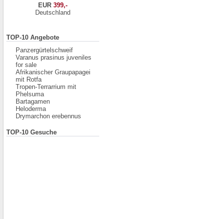
EUR
399,-
Deutschland
TOP-10 Angebote
Panzergürtelschweif
Varanus prasinus juveniles
for sale
Afrikanischer Graupapagei
mit Rotfa
Tropen-Terrarrium mit
Phelsuma
Bartagamen
Heloderma
Drymarchon erebennus
TOP-10 Gesuche