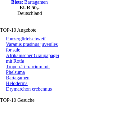
Biete
: Bartagamen
EUR
50,-
Deutschland
TOP-10 Angebote
Panzergürtelschweif
Varanus prasinus juveniles
for sale
Afrikanischer Graupapagei
mit Rotfa
Tropen-Terrarrium mit
Phelsuma
Bartagamen
Heloderma
Drymarchon erebennus
TOP-10 Gesuche