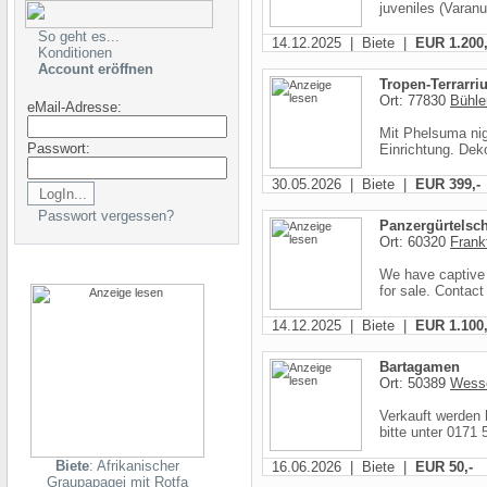
juveniles (Varanu
So geht es...
14.12.2025 | Biete |
EUR 1.200,
Konditionen
Account eröffnen
Tropen-Terrarr
Ort: 77830
Bühler
eMail-Adresse:
Mit Phelsuma nig
Passwort:
Einrichtung. Dek
30.05.2026 | Biete |
EUR 399,-
Passwort vergessen?
Panzergürtelsc
Ort: 60320
Frank
We have captive 
for sale. Contact
14.12.2025 | Biete |
EUR 1.100,
Bartagamen
Ort: 50389
Wesse
Verkauft werden 
bitte unter 0171
Biete
: Afrikanischer
16.06.2026 | Biete |
EUR 50,-
Graupapagei mit Rotfa