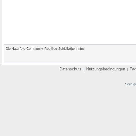
Die Naturfoto-Community
Reptil.de
Schidlkröten Infos
Datenschutz
Nutzungsbedingungen
Fa
|
|
Seite g