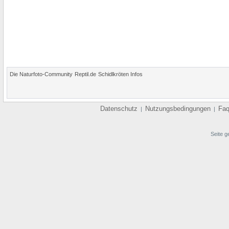
Die Naturfoto-Community
Reptil.de
Schidlkröten Infos
Datenschutz
Nutzungsbedingungen
Fa
|
|
Seite g