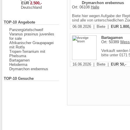
Drymarchon erebennus
EUR
2.500,-
Ort: 06108
Halle
Deutschland
Biete hier wegen Aufgabe der Rept
sind alle von unterschiedlichen Züc
TOP-10 Angebote
06.08.2026 | Biete |
EUR 1.800,
Panzergürtelschweif
Varanus prasinus juveniles
Bartagamen
for sale
Ort: 50389
Wesse
Afrikanischer Graupapagei
mit Rotfa
Verkauft werden 
Tropen-Terrarrium mit
bitte unter 0171
Phelsuma
Bartagamen
16.06.2026 | Biete |
EUR 50,-
Heloderma
Drymarchon erebennus
TOP-10 Gesuche