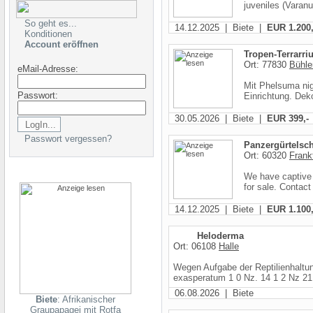
juveniles (Varanu
So geht es...
14.12.2025 | Biete |
EUR 1.200,
Konditionen
Account eröffnen
Tropen-Terrarr
Ort: 77830
Bühler
eMail-Adresse:
Mit Phelsuma nig
Passwort:
Einrichtung. Dek
30.05.2026 | Biete |
EUR 399,-
Passwort vergessen?
Panzergürtelsc
Ort: 60320
Frank
We have captive 
for sale. Contact
14.12.2025 | Biete |
EUR 1.100,
Heloderma
Ort: 06108
Halle
Wegen Aufgabe der Reptilienhaltu
exasperatum 1 0 Nz. 14 1 2 Nz 21.
06.08.2026 | Biete
Biete
: Afrikanischer
Graupapagei mit Rotfa