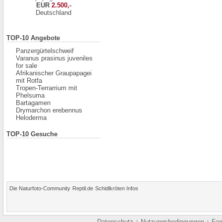
EUR
2.500,-
Deutschland
TOP-10 Angebote
Panzergürtelschweif
Varanus prasinus juveniles
for sale
Afrikanischer Graupapagei
mit Rotfa
Tropen-Terrarrium mit
Phelsuma
Bartagamen
Drymarchon erebennus
Heloderma
TOP-10 Gesuche
Die Naturfoto-Community
Reptil.de
Schidlkröten Infos
Datenschutz
Nutzungsbedingungen
Fa